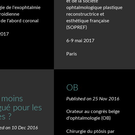
et de la société
ie de l'exophtalmie
ophtalmologique plastique
roidienne
reconstructrice et
 de l'abord coronal
esthétique française
(SOPREF)
2017
6-9 mai 2017
Paris
OB
r moins
Published on 25 Nov 2016
gué pour les
Orateur au congrès belge
es ?
d'ophtalmologie (OB)
hed on 10 Dec 2016
Chirurgie du ptôsis par