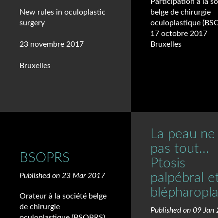
Participation à la s
New rules in oculoplastic
belge de chirurgie
surgery
oculoplastique (BS
17 octobre 2017
23 novembre 2017
Bruxelles
Bruxelles
La peau ne 
pas tout...
BSOPRS
Ptosis
palpébral e
Published on 23 Mar 2017
blépharopla
Orateur à la société belge
de chirurgie
Published on 09 Jan
oculoplastique (BSOPRS)