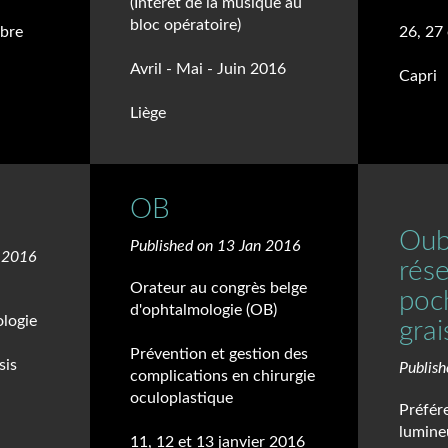
(Intérêt de la musique au
bloc opératoire)
mbre
26, 27
Avril - Mai - Juin 2016
Capri
Liège
OB
Oubl
Published on 13 Jan 2016
r 2016
rés
Orateur au congrès belge
poc
d'ophtalmologie (OB)
ologie
grai
Prévention et gestion des
sis
Publis
complications en chirurgie
oculoplastique
Préfére
lumineu
11, 12 et 13 janvier 2016