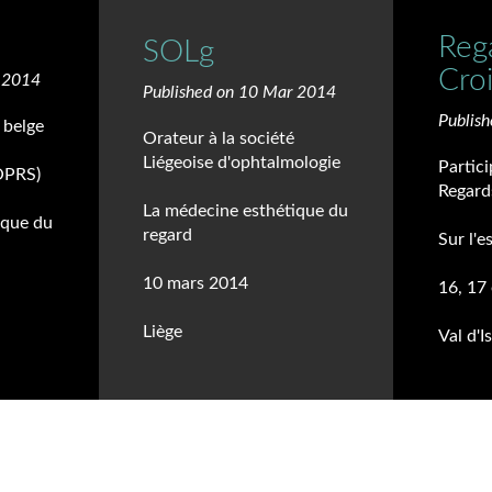
Reg
SOLg
Cro
r 2014
Published on 10 Mar 2014
Publis
 belge
Orateur à la société
Liégeoise d'ophtalmologie
Partic
OPRS)
Regard
La médecine esthétique du
ique du
regard
Sur l'e
10 mars 2014
16, 17 
Liège
Val d'I