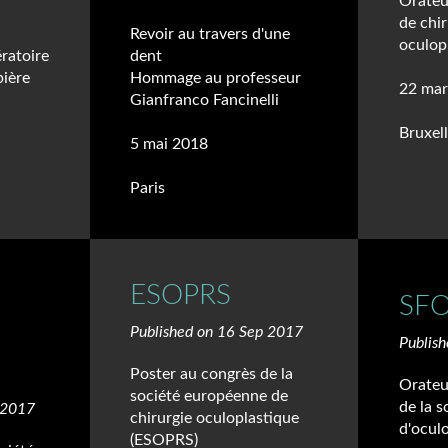
Orateur
de chir
Revoir au travers d'une
oculop
ratoire
dent
pière
Hommage au professeur
22 mar
Gianfranco Fancinelli
Bruxel
5 mai 2018
Paris
ESOPRS
SF
Published on 16 Sep 2017
Publis
Poster au congrès de la
Orateu
société européenne de
de la s
 2017
chirurgie oculoplastique
d'ocul
(ESOPRS)