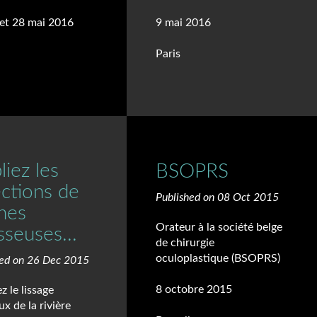
 et 28 mai 2016
9 mai 2016
Paris
iez les
BSOPRS
ections de
Published on 08 Oct 2015
hes
Orateur à la société belge
sseuses...
de chirurgie
oculoplastique (BSOPRS)
hed on 26 Dec 2015
8 octobre 2015
z le lissage
x de la rivière