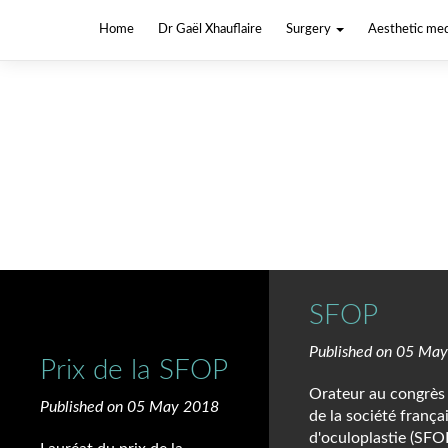
Home
Dr Gaël Xhauflaire
Surgery
Aesthetic me
SFOP
Published on 05 Ma
Prix de la SFOP
Orateur au congrès
Published on 05 May 2018
de la société frança
d'oculoplastie (SFO