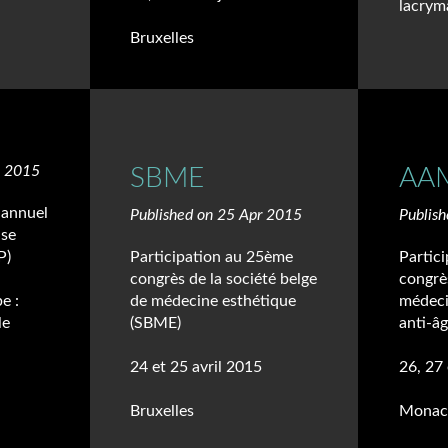
lacryma
Bruxelles
y 2015
SBME
AA
 annuel
Published on 25 Apr 2015
Publis
ise
P)
Participation au 25ème
Partic
congrès de la société belge
congrè
e :
de médecine esthétique
médeci
le
(SBME)
anti-
24 et 25 avril 2015
26, 27
Bruxelles
Monac