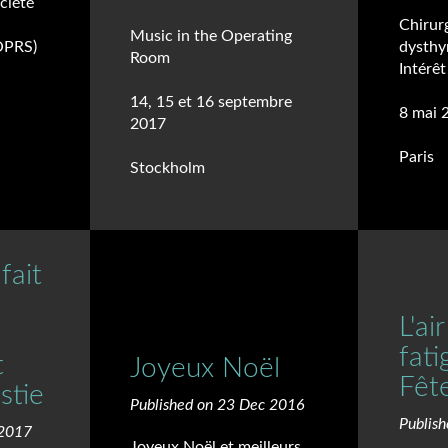
ociété
Chirurg
Music in the Operating
OPRS)
dysthy
Room
Intérêt
14, 15 et 16 septembre
8 mai 
2017
Paris
Stockholm
fait
L'ai
fati
t
Joyeux Noël
Fêt
stie
Published on 23 Dec 2016
Publis
 2017
Joyeux Noël et meilleurs