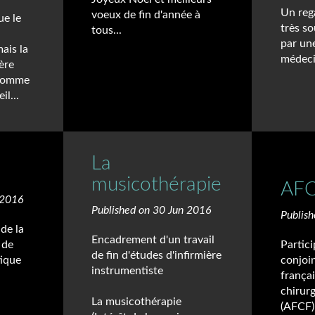
Un reg
voeux de fin d'année à
ue le
très so
tous...
par un
ais la
médeci
ère
 comme
il...
La
musicothérapie
AF
 2016
Published on 30 Jun 2016
Publis
de la
Encadrement d'un travail
 de
Partic
de fin d'études d'infirmière
tique
conjoin
instrumentiste
françai
chirurg
La musicothérapie
(AFCF)