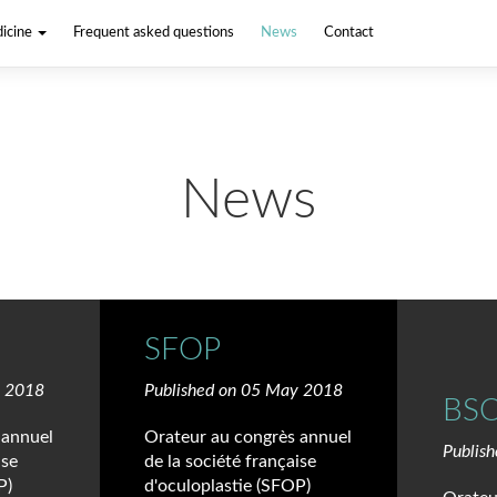
dicine
Frequent asked questions
News
Contact
News
SFOP
y 2018
Published on 05 May 2018
BS
 annuel
Orateur au congrès annuel
Publis
ise
de la société française
P)
d'oculoplastie (SFOP)