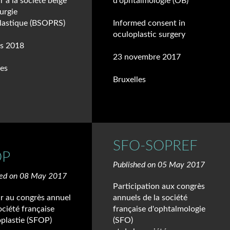
 à la société belge
d'ophtalmologie (OB)
urgie
lastique (BSOPRS)
Informed consent in
oculoplastic surgery
s 2018
23 novembre 2017
les
Bruxelles
SFO-SOPREF
OP
Published on 05 May 2017
hed on 08 May 2017
Participation aux congrès
r au congrès annuel
annuels de la société
ociété française
française d'ophtalmologie
oplastie (SFOP)
(SFO)