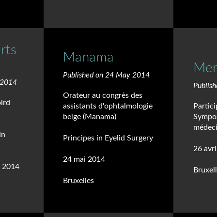
rts
Manama
Mer
Published on 24 May 2014
 2014
Publis
Orateur au congrès des
lrd
assistants d'ophtalmologie
Partici
belge (Manama)
Sympo
médeci
in
Principes in Eyelid Surgery
26 avr
24 mai 2014
e 2014
Bruxel
Bruxelles